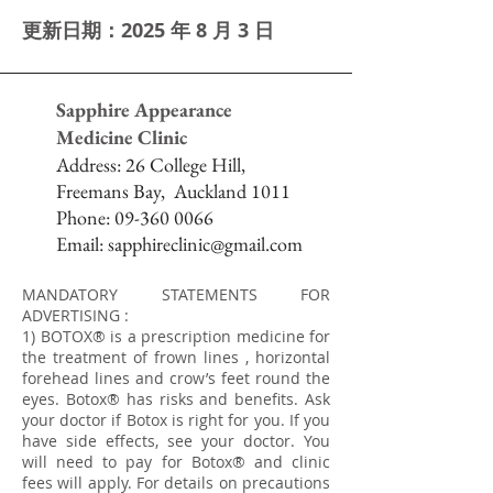
更新日期：2025 年 8 月 3 日
Sapphire Appearance
Medicine Clinic
Address:
26 College Hill,
Freemans Bay,
Auckland 1011
Phone:
09-360 0066
Email:
sapphireclinic@gmail.com
MANDATORY STATEMENTS FOR
ADVERTISING :
1) BOTOX® is a prescription medicine for
the treatment of frown lines , horizontal
forehead lines and crow’s feet round the
eyes. Botox® has risks and benefits. Ask
your doctor if Botox is right for you. If you
have side effects, see your doctor. You
will need to pay for Botox® and clinic
fees will apply. For details on precautions