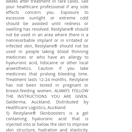
weeks after treatment in rare cases. See
your healthcare professional if any side
effects concern you. Exposure to
excessive sunlight or extreme cold
should be avoided until redness or
swelling has resolved. Restylane® should
not be used in an area where there is a
nonresorbable implant or in irritated or
infected skin, Restylane® should not be
used in people taking blood thinning
medicines or who have an allergy to
hyaluronic acid, lidocaine or other local
anaesthetics. Caution if you take
medicines that prolong bleeding time.
Treatment lasts 12-24 months. Restylane
has not been tested in pregnant or
breast-feeding women. ALWAYS FOLLOW
THE INSTRUCTIONS YOU ARE GIVEN.
Galderma, Auckland. Distributed by
Healthcare Logistics, Auckland
5) Restylane® Skinboosters is a gel
containing hyaluronic acid that is
injected into or below the skin to improve
skin structure, hydration and elasticity.