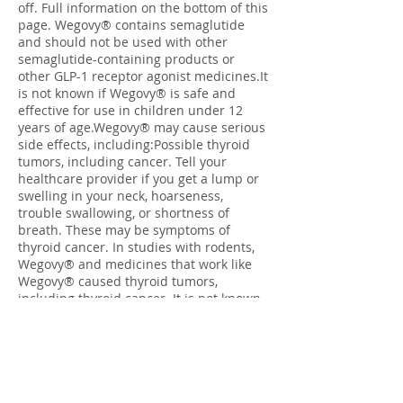
off. Full information on the bottom of this
page. Wegovy® contains semaglutide
and should not be used with other
semaglutide-containing products or
other GLP-1 receptor agonist medicines.It
is not known if Wegovy® is safe and
effective for use in children under 12
years of age.Wegovy® may cause serious
side effects, including:Possible thyroid
tumors, including cancer. Tell your
healthcare provider if you get a lump or
swelling in your neck, hoarseness,
trouble swallowing, or shortness of
breath. These may be symptoms of
thyroid cancer. In studies with rodents,
Wegovy® and medicines that work like
Wegovy® caused thyroid tumors,
including thyroid cancer. It is not known
if Wegovy® will cause thyroid tumors or a
type of thyroid cancer called medullary
thyroid carcinoma (MTC) in peopleDo not
use Wegovy® if you or any of your family
have ever had a type of thyroid cancer
called medullary thyroid carcinoma (MTC)