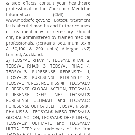
& side effects consult your healthcare
professional or the Consumer Medicine
Information (CMI) at
www.medsafe.govt.nz
. Botox® treatment
lasts about 4 months and further courses
of treatment may be necessary. Should
only be administered by trained medical
professionals. (contains botulinum toxin
A 50,100 & 200 units) Allergan (NZ)
Limited, Auckland.
​2) TEOSYAL RHA® 1, TEOSYAL RHA® 2,
TEOSYAL RHA® 3, TEOSYAL RHA® 4,
TEOSYAL® PURESENSE REDENSITY 1,
TEOSYAL® PURESENSE REDENSITY 2,
TEOSYAL PURESENSE KISS ® , TEOSYAL®
PURESENSE GLOBAL ACTION, TEOSYAL®
PURESENSE DEEP LINES, TEOSYAL®
PURESENSE ULTIMATE and TEOSYAL®
PURESENSE ULTRA DEEP TEOSYAL KISS® ,
RHA KISS® , TEOSYAL® MESO, TEOSYAL®
GLOBAL ACTION, TEOSYAL® DEEP LINES, ,
TEOSYAL® ULTIMATE and TEOSYAL®
ULTRA DEEP are trademark of the firm
TEOXANE SA. These products are gel that