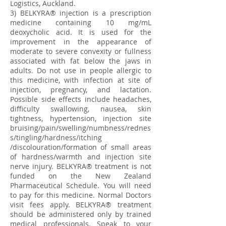
Logistics, Auckland.
3) BELKYRA® injection is a prescription
medicine containing 10 mg/mL
deoxycholic acid. It is used for the
improvement in the appearance of
moderate to severe convexity or fullness
associated with fat below the jaws in
adults. Do not use in people allergic to
this medicine, with infection at site of
injection, pregnancy, and lactation.
Possible side effects include headaches,
difficulty swallowing, nausea, skin
tightness, hypertension, injection site
bruising/pain/swelling/numbness/rednes
s/tingling/hardness/itching
/discolouration/formation of small areas
of hardness/warmth and injection site
nerve injury. BELKYRA® treatment is not
funded on the New Zealand
Pharmaceutical Schedule. You will need
to pay for this medicine. Normal Doctors
visit fees apply. BELKYRA® treatment
should be administered only by trained
medical professionals. Speak to your